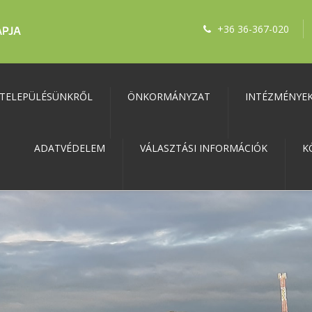
+36 36-367-020
TELEPÜLÉSÜNKRŐL
ÖNKORMÁNYZAT
INTÉZMÉNYE
ADATVÉDELEM
VÁLASZTÁSI INFORMÁCIÓK
K