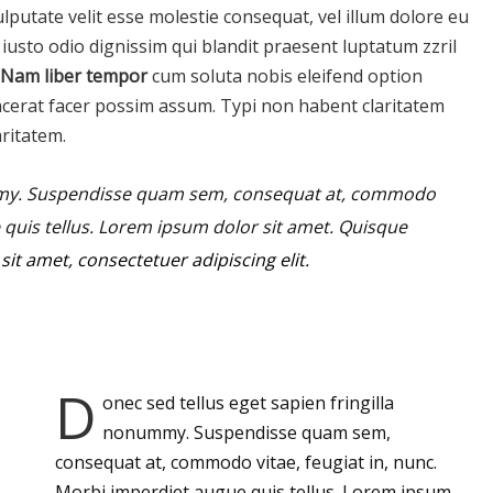
ulputate velit esse molestie consequat, vel illum dolore eu
t iusto odio dignissim qui blandit praesent luptatum zzril
Nam liber tempor
cum soluta nobis eleifend option
cerat facer possim assum. Typi non habent claritatem
aritatem.
mmy.
Suspendisse quam sem, consequat at, commodo
e quis tellus. Lorem ipsum dolor sit amet. Quisque
it amet, consectetuer adipiscing elit.
D
onec sed tellus eget sapien fringilla
nonummy.
Suspendisse quam sem,
consequat at, commodo vitae, feugiat in, nunc.
Morbi imperdiet augue quis tellus. Lorem ipsum