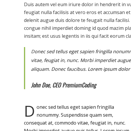
Duis autem vel eum iriure dolor in hendrerit in v
feugiat nulla facilisis at vero eros et accumsan e
delenit augue duis dolore te feugait nulla facilisi.
congue nihil imperdiet doming id quod mazim pla
insitam; est usus legentis in iis qui facit eorum cl
D
onec sed tellus eget sapien fringilla nonu
vitae, feugiat in, nunc. Morbi imperdiet augu
aliquam. Donec faucibus.
Lorem ipsum dolor s
John Doe, CEO PremiumCoding
D
onec sed tellus eget sapien fringilla
nonummy.
Suspendisse quam sem,
consequat at, commodo vitae, feugiat in, nunc.
Morbi imperdiet augue quis tellus. Lorem ipsum