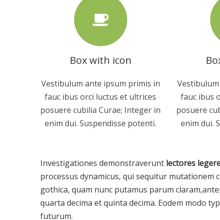
Box with icon
Box
Vestibulum ante ipsum primis in
Vestibulum 
fauc ibus orci luctus et ultrices
fauc ibus o
posuere cubilia Curae; Integer in
posuere cub
enim dui. Suspendisse potenti.
enim dui. 
Investigationes demonstraverunt
lectores leger
processus dynamicus, qui sequitur mutationem c
gothica, quam nunc putamus parum claram,antep
quarta decima et quinta decima. Eodem modo typi,
futurum.