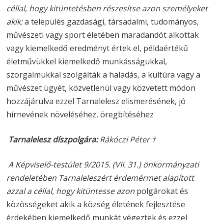
céllal, hogy kitüntetésben részesítse azon személyeket
akik:
a település gazdasági, társadalmi, tudományos,
művészeti vagy sport életében maradandót alkottak
vagy kiemelkedő eredményt értek el, példaértékű
életművükkel kiemelkedő munkásságukkal,
szorgalmukkal szolgálták a haladás, a kultúra vagy a
művészet ügyét, közvetlenül vagy közvetett módon
hozzájárulva ezzel Tarnalelesz elismerésének, jó
hírnevének növeléséhez, öregbítéséhez
Tarnalelesz díszpolgára:
Rákóczi Péter †
A Képviselő-testület 9/2015. (VII. 31.) önkormányzati
rendeletében Tarnaleleszért érdemérmet alapított
azzal a céllal, hogy kitüntesse azon
polgárokat és
közösségeket akik a község életének fejlesztése
érdekében kiemelkedő munkát végeztek és ezzel