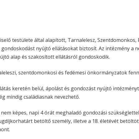
selő testülete által alapított, Tarnalelesz, Szentdomonko
es gondoskodást nyújtó ellátásokat biztosít. Az intézmény a
tó alap és szakosított ellátásról gondoskodik.
rnaleleszi, szentdomonkosi és fedémesi önkormányzatok fen
átás keretén belül, ápolást és gondozást nyújtó intézményt 
még mindig családiasnak nevezhető.
em képes, napi 4 órát meghaladó gondozási szükséglettel
ugdíjkorhatárt betöltő személy, illetve a 18. életévét betö
hont.