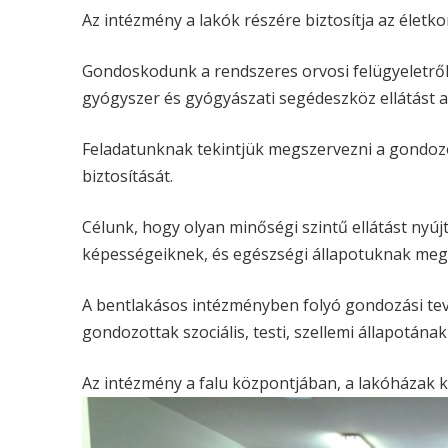
Az intézmény a lakók részére biztosítja az életk
Gondoskodunk a rendszeres orvosi felügyeletről,
gyógyszer és gyógyászati segédeszköz ellátást a
Feladatunknak tekintjük megszervezni a gondozott
biztosítását.
Célunk, hogy olyan minőségi szintű ellátást nyú
képességeiknek, és egészségi állapotuknak megf
A bentlakásos intézményben folyó gondozási tevék
gondozottak szociális, testi, szellemi állapotán
Az intézmény a falu központjában, a lakóházak 