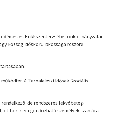
s, Fedémes és Bükkszenterzsébet önkormányzatai
 négy község időskorú lakossága részére
ntartásában.
működtet. A Tarnaleleszi Idősek Szociális
 rendelkező, de rendszeres fekvőbeteg-
ltött, otthon nem gondozható személyek számára