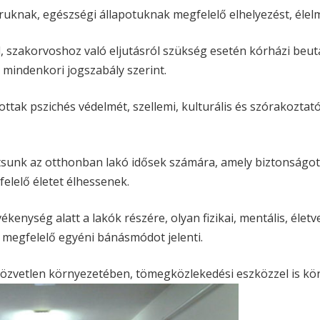
oruknak, egészségi állapotuknak megfelelő elhelyezést, élel
 szakorvoshoz való eljutásról szükség esetén kórházi beuta
 mindenkori jogszabály szerint.
ak pszichés védelmét, szellemi, kulturális és szórakoztató
jtsunk az otthonban lakó idősek számára, amely biztonságot
elelő életet élhessenek.
enység alatt a lakók részére, olyan fizikai, mentális, életv
ak megfelelő egyéni bánásmódot jelenti.
közvetlen környezetében, tömegközlekedési eszközzel is kö