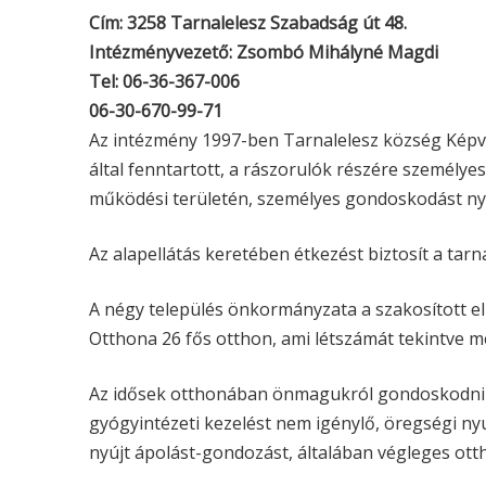
Cím: 3258 Tarnalelesz Szabadság út 48.
Intézményvezető: Zsombó Mihályné Magdi
Tel: 06-36-367-006
06-30-670-99-71
Az intézmény 1997-ben Tarnalelesz község Képvi
által fenntartott, a rászorulók részére személy
működési területén, személyes gondoskodást nyúj
Az alapellátás keretében étkezést biztosít a ta
A négy település önkormányzata a szakosított ell
Otthona 26 fős otthon, ami létszámát tekintve 
Az idősek otthonában önmagukról gondoskodni n
gyógyintézeti kezelést nem igénylő, öregségi ny
nyújt ápolást-gondozást, általában végleges ott