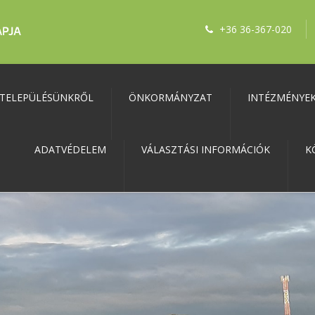
+36 36-367-020
TELEPÜLÉSÜNKRŐL
ÖNKORMÁNYZAT
INTÉZMÉNYE
ADATVÉDELEM
VÁLASZTÁSI INFORMÁCIÓK
K