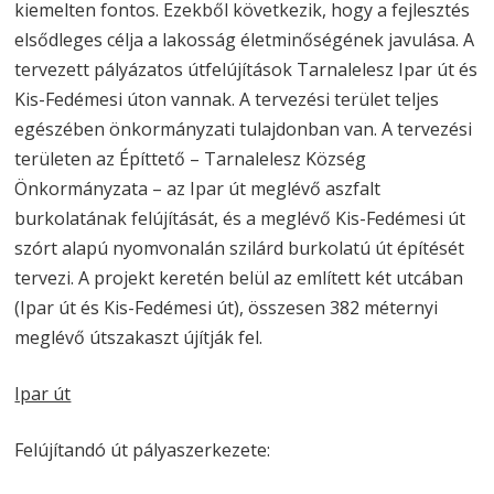
kiemelten fontos. Ezekből következik, hogy a fejlesztés
elsődleges célja a lakosság életminőségének javulása. A
tervezett pályázatos útfelújítások Tarnalelesz Ipar út és
Kis-Fedémesi úton vannak. A tervezési terület teljes
egészében önkormányzati tulajdonban van. A tervezési
területen az Építtető – Tarnalelesz Község
Önkormányzata – az Ipar út meglévő aszfalt
burkolatának felújítását, és a meglévő Kis-Fedémesi út
szórt alapú nyomvonalán szilárd burkolatú út építését
tervezi. A projekt keretén belül az említett két utcában
(Ipar út és Kis-Fedémesi út), összesen 382 méternyi
meglévő útszakaszt újítják fel.
Ipar út
Felújítandó út pályaszerkezete: