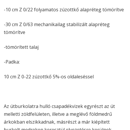
-10 cm Z 0/22 folyamatos zúzottkő alapréteg tömörítve
-30 cm Z 0/63 mechanikailag stabilizált alapréteg
tömörítve
-tömörített talaj
-Padka:
10 cm Z 0-22 zúzottkő 5%-os oldaleséssel
Az útburkolatra hulló csapadékvizek egyrészt az út
melletti zöldfelületen, illetve a meglévő földmedrű
árkokban elszikkadnak, másrészt a már kiépített
burkolt medreken keresztül elvezetésre kerülnek.