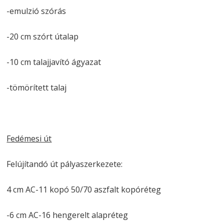
-emulzió szórás
-20 cm szórt útalap
-10 cm talajjavító ágyazat
-tömörített talaj
Fedémesi út
Felújítandó út pályaszerkezete:
4 cm AC-11 kopó 50/70 aszfalt kopóréteg
-6 cm AC-16 hengerelt alapréteg