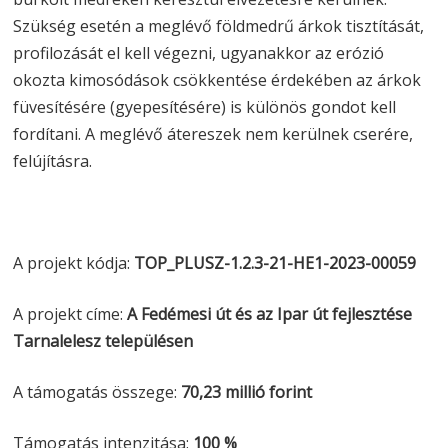
Szükség esetén a meglévő földmedrű árkok tisztítását,
profilozását el kell végezni, ugyanakkor az erózió
okozta kimosódások csökkentése érdekében az árkok
füvesítésére (gyepesítésére) is különös gondot kell
fordítani. A meglévő átereszek nem kerülnek cserére,
felújításra.
A projekt kódja:
TOP_PLUSZ-1.2.3-21-HE1-2023-00059
A projekt címe:
A Fedémesi út és az Ipar út fejlesztése
Tarnalelesz településen
A támogatás összege:
70,23 millió forint
Támogatás intenzitása:
100 %