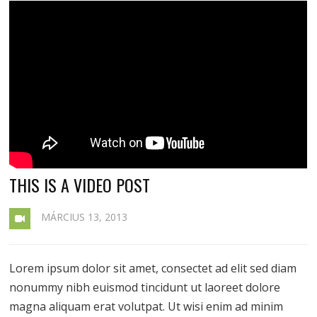
THIS IS A VIDEO POST
MÁRCIUS 13, 2013
Lorem ipsum dolor sit amet, consectet ad elit sed diam
nonummy nibh euismod tincidunt ut laoreet dolore
magna aliquam erat volutpat. Ut wisi enim ad minim