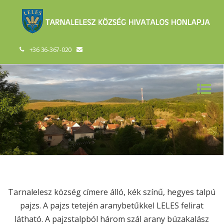
+36 36-367-020
Tarnalelesz község címere álló, kék színű, hegyes talpú
pajzs. A pajzs tetején aranybetűkkel LELES felirat
látható. A pajzstalpból három szál arany búzakalász