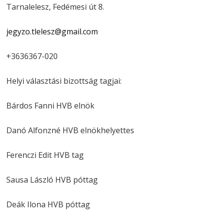
Tarnalelesz, Fedémesi út 8.
jegyzo.tlelesz@gmail.com
+3636367-020
Helyi választási bizottság tagjai:
Bárdos Fanni HVB elnök
Danó Alfonzné HVB elnökhelyettes
Ferenczi Edit HVB tag
Sausa László HVB póttag
Deák Ilona HVB póttag