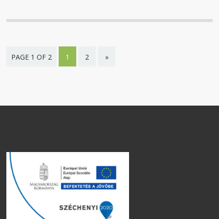
PAGE 1 OF 2
1
2
»