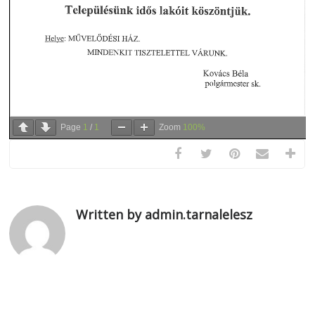
Page
1
/
1
Zoom
100%
Written by admin.tarnalelesz