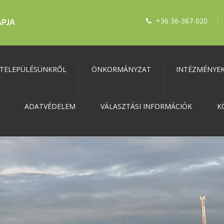
+36 36-367-020
TELEPÜLÉSÜNKRŐL
ÖNKORMÁNYZAT
INTÉZMÉNYE
ADATVÉDELEM
VÁLASZTÁSI INFORMÁCIÓK
K