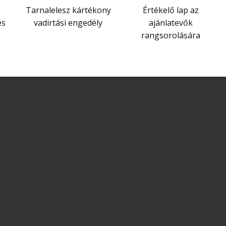
Tarnalelesz kártékony
Értékelő lap az
és
vadirtási engedély
ajánlatevők
rangsorolására