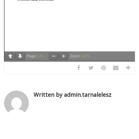
Page
1
/
1
Zoom
100%
Written by admin.tarnalelesz