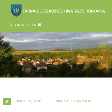
+36 36-367-020
JÚNIUS 29, 2018
NINCS HOZZÁSZÓLÁS