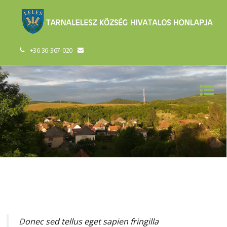
+36 36-367-020
D
onec sed tellus eget sapien fringilla