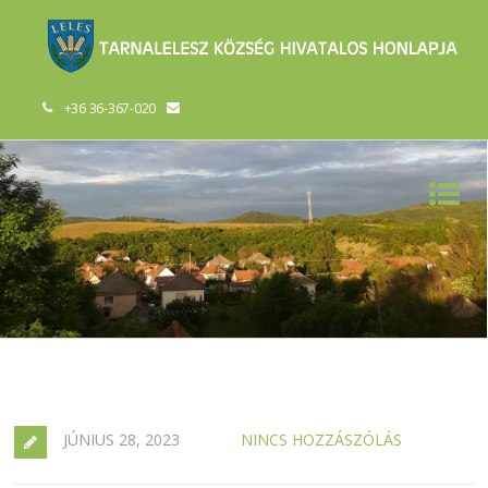
+36 36-367-020
JÚNIUS 28, 2023
NINCS HOZZÁSZÓLÁS