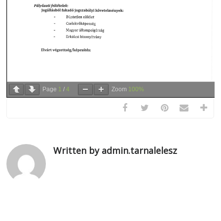
Page
1
/
4
Zoom
100%
Written by admin.tarnalelesz