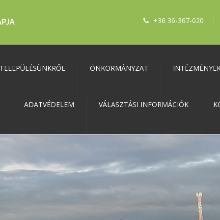
+36 36-367-020
TELEPÜLÉSÜNKRŐL
ÖNKORMÁNYZAT
INTÉZMÉNYE
ADATVÉDELEM
VÁLASZTÁSI INFORMÁCIÓK
K